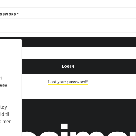
ASSWORD
*
LOG IN
i
Lost your password?
vere
ktøy
d til
es mer