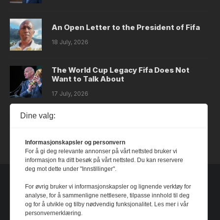
An Open Letter to the President of Fifa
18 July, 2026
The World Cup Legacy Fifa Does Not
Want to Talk About
17 July, 2026
Dine valg:
Dystopia
14 July, 2026
Informasjonskapsler og personvern
For å gi deg relevante annonser på vårt nettsted bruker vi
informasjon fra ditt besøk på vårt nettsted. Du kan reservere
deg mot dette under "Innstillinger".
For øvrig bruker vi informasjonskapsler og lignende verktøy for
analyse, for å sammenligne nettlesere, tilpasse innhold til deg
og for å utvikle og tilby nødvendig funksjonalitet. Les mer i vår
personvernerklæring.