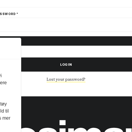
ASSWORD
*
LOG IN
i
Lost your password?
vere
ktøy
d til
es mer