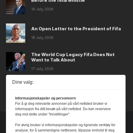
Before the final whistle
19 July, 2026
An Open Letter to the President of Fifa
18 July, 2026
The World Cup Legacy Fifa Does Not
Want to Talk About
17 July, 2026
Dine valg:
Dystopia
14 July, 2026
Informasjonskapsler og personvern
For å gi deg relevante annonser på vårt nettsted bruker vi
informasjon fra ditt besøk på vårt nettsted. Du kan reservere
deg mot dette under "Innstillinger".
For øvrig bruker vi informasjonskapsler og lignende verktøy for
analyse, for å sammenligne nettlesere, tilpasse innhold til deg